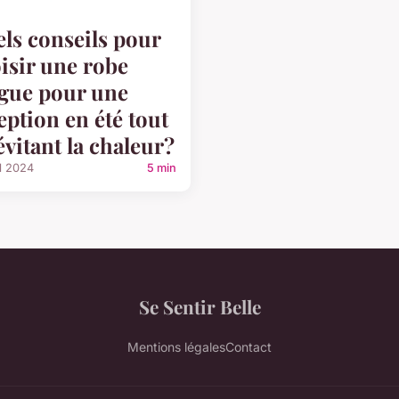
ls conseils pour
isir une robe
gue pour une
eption en été tout
évitant la chaleur?
il 2024
5 min
Se Sentir Belle
Mentions légales
Contact