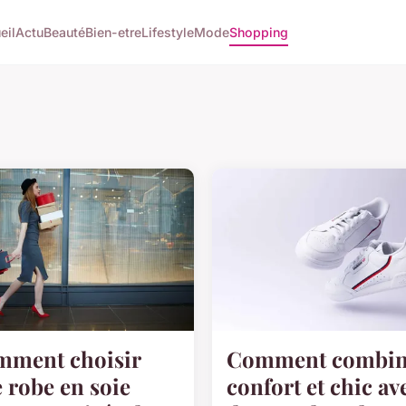
eil
Actu
Beauté
Bien-etre
Lifestyle
Mode
Shopping
ment choisir
Comment combin
 robe en soie
confort et chic av