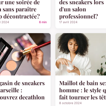
r une soirée de
des sneakers lors
a sans paraître
d'un salon
p décontractée?
professionnel?
il 2024
6 min
17 avril 2024
asin de sneakers
Maillot de bain se
arseille :
homme : le style 
ouvrez decathlon
fait tourner les tê
8 octobre 2024