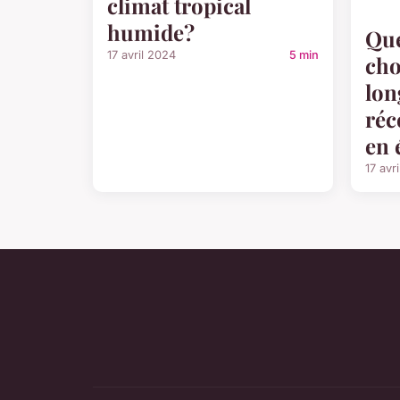
climat tropical
humide?
Que
17 avril 2024
5 min
cho
lon
réc
en 
17 avr